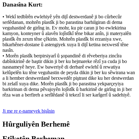
Danasîna Kurt:
• Wekî tedbîrên ewlehiyê yên dijî destwerdanê ji bo cûrbecûr
serlêdanan, mohrên plastîk ji bo parastina barhilgiran di dema
veguhastinê de girîng in. Ev mohr, ku pir caran ji bo ewlekirina
kamyon, konteyner û alavên lojîstîkî têne bikar anîn, ji materyalên
plastîk ên zexm têne çêkirin. Mohrên plastîk bi erzaniya xwe,
bikarhêner-dostane û astengiyek xuya li dijî ketina nexwestî têne
nasîn.
• Morên plastîk berpirsiyarî û şopandinê di rêveberiya zincîra
dabînkirinê de baştir dikin ji ber ku hejmareke rêzî ya cuda ji bo
nasnameyê heye. Ew baweriyê di derbarê ewlehî û rewatiya
kelûpelên ku têne veguhastin de peyda dikin ji ber ku sêwirana wan
a li hember destwerdanê berxwedêr piştrast dike ku her destwerdan
bi zelalî xuya dike. Morên plastîk ji bo parastina yekparçeyiya
barkirinan di dema pêvajoyên lojîstîk û barkirinê de girîng in ji ber
rêza wan a berfireh a serîlêdanê û tekezî li ser karîgerî û sadehiyê.
Ji me re e-nameyek bişînin
Hûrguliyên Berhemê
Etîketên Berheman