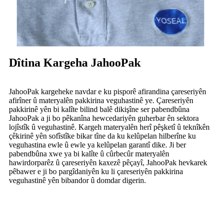
Dîtina Kargeha JahooPak
JahooPak kargeheke navdar e ku pisporê afirandina çareseriyên
afirîner û materyalên pakkirina veguhastinê ye. Çareseriyên
pakkirinê yên bi kalîte bilind balê dikişîne ser pabendbûna
JahooPak a ji bo pêkanîna hewcedariyên guherbar ên sektora
lojîstîk û veguhastinê. Kargeh materyalên herî pêşketî û teknîkên
çêkirinê yên sofîstîke bikar tîne da ku kelûpelan hilberîne ku
veguhastina ewle û ewle ya kelûpelan garantî dike. Ji ber
pabendbûna xwe ya bi kalîte û cûrbecûr materyalên
hawirdorparêz û çareseriyên kaxezê pêçayî, JahooPak hevkarek
pêbawer e ji bo pargîdaniyên ku li çareseriyên pakkirina
veguhastinê yên bibandor û domdar digerin.