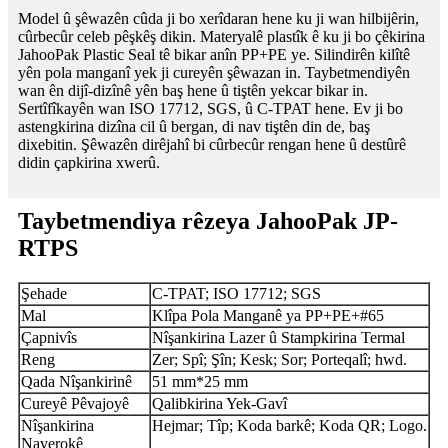
Model û şêwazên cûda ji bo xerîdaran hene ku ji wan hilbijêrin,
cûrbecûr celeb pêşkêş dikin. Materyalê plastîk ê ku ji bo çêkirina
JahooPak Plastic Seal tê bikar anîn PP+PE ye. Silindirên kilîtê
yên pola manganî yek ji cureyên şêwazan in. Taybetmendiyên
wan ên dijî-dizînê yên baş hene û tiştên yekcar bikar in.
Sertîfîkayên wan ISO 17712, SGS, û C-TPAT hene. Ev ji bo
astengkirina dizîna cil û bergan, di nav tiştên din de, baş
dixebitin. Şêwazên dirêjahî bi cûrbecûr rengan hene û destûrê
didin çapkirina xwerû.
Taybetmendiya rêzeya JahooPak JP-
RTPS
Şehade
C-TPAT; ISO 17712; SGS
Mal
Klîpa Pola Manganê ya PP+PE+#65
Çapnivîs
Nîşankirina Lazer û Stampkirina Termal
Reng
Zer; Spî; Şîn; Kesk; Sor; Porteqalî; hwd.
Qada Nîşankirinê
51 mm*25 mm
Cureyê Pêvajoyê
Qalibkirina Yek-Gavî
Nîşankirina
Hejmar; Tîp; Koda barkê; Koda QR; Logo.
Naverokê