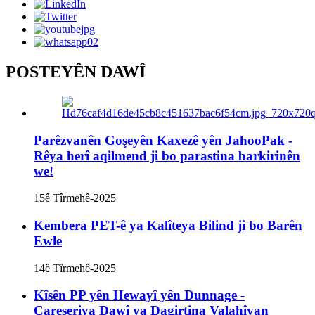
POSTEYÊN DAWÎ
Parêzvanên Goşeyên Kaxezê yên JahooPak -
Rêya herî aqilmend ji bo parastina barkirinên
we!
15ê Tîrmehê-2025
Kembera PET-ê ya Kalîteya Bilind ji bo Barên
Ewle
14ê Tîrmehê-2025
Kîsên PP yên Hewayî yên Dunnage -
Çareseriya Dawî ya Dagirtina Valahîyan