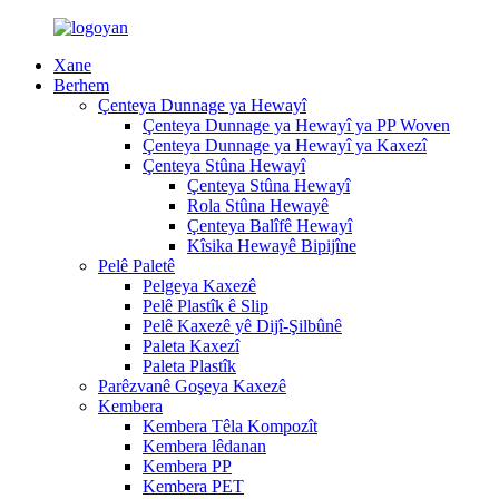
Xane
Berhem
Çenteya Dunnage ya Hewayî
Çenteya Dunnage ya Hewayî ya PP Woven
Çenteya Dunnage ya Hewayî ya Kaxezî
Çenteya Stûna Hewayî
Çenteya Stûna Hewayî
Rola Stûna Hewayê
Çenteya Balîfê Hewayî
Kîsika Hewayê Bipijîne
Pelê Paletê
Pelgeya Kaxezê
Pelê Plastîk ê Slip
Pelê Kaxezê yê Dijî-Şilbûnê
Paleta Kaxezî
Paleta Plastîk
Parêzvanê Goşeya Kaxezê
Kembera
Kembera Têla Kompozît
Kembera lêdanan
Kembera PP
Kembera PET