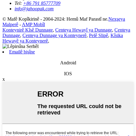
Tel:
+86 791 85777709
info@jahoopak.com
© Mafê Kopîkirinê - 2004-2024: Hemû Maf Parastî ne.
Nexşeya
Malperê
-
AMP Mobîl
Konteynirê Kîsê Dunnage
,
Çenteya Hewayî ya Dunnage
,
Çenteya
Dunnage
,
Çenteya Dunnage ya Konteynerê
,
Pelê Slipê
,
Kîsika
Hewayê ya Konteynerê
,
Emailê bişîne
Android
IOS
x