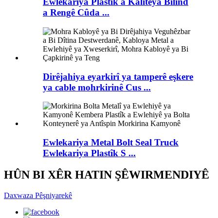
Ewlekariya Plastîk a Kalîteya Bilind
a Rengê Cûda ...
Dirêjahiya eyarkirî ya tamperê eşkere
ya cable mohrkirinê Cus ...
Ewlekariya Metal Bolt Seal Truck
Ewlekariya Plastîk S ...
HÛN BI XÊR HATIN ŞÊWIRMENDIYÊ
Daxwaza Pêşniyarekê