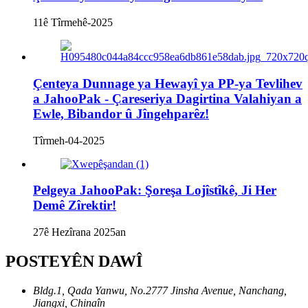
11ê Tîrmehê-2025
Çenteya Dunnage ya Hewayî ya PP-ya Tevlihev
a JahooPak - Çareseriya Dagirtina Valahiyan a
Ewle, Bibandor û Jîngehparêz!
Tîrmeh-04-2025
Pelgeya JahooPak: Şoreşa Lojîstîkê, Ji Her
Demê Zîrektir!
27ê Hezîrana 2025an
POSTEYÊN DAWÎ
Bldg.1, Qada Yanwu, No.2777 Jinsha Avenue, Nanchang,
Jiangxi, Chinaîn