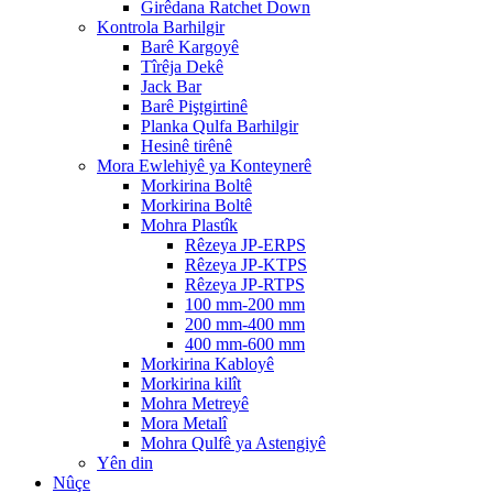
Girêdana Ratchet Down
Kontrola Barhilgir
Barê Kargoyê
Tîrêja Dekê
Jack Bar
Barê Piştgirtinê
Planka Qulfa Barhilgir
Hesinê tirênê
Mora Ewlehiyê ya Konteynerê
Morkirina Boltê
Morkirina Boltê
Mohra Plastîk
Rêzeya JP-ERPS
Rêzeya JP-KTPS
Rêzeya JP-RTPS
100 mm-200 mm
200 mm-400 mm
400 mm-600 mm
Morkirina Kabloyê
Morkirina kilît
Mohra Metreyê
Mora Metalî
Mohra Qulfê ya Astengiyê
Yên din
Nûçe