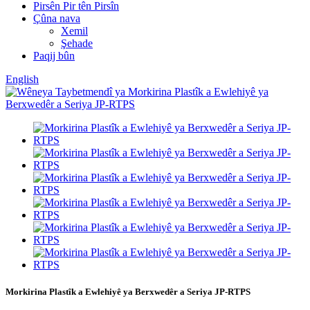
Pirsên Pir tên Pirsîn
Çûna nava
Xemil
Şehade
Paqij bûn
English
Morkirina Plastîk a Ewlehiyê ya Berxwedêr a Seriya JP-RTPS