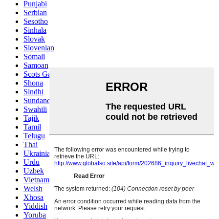
Punjabi
Serbian
Sesotho
Sinhala
Slovak
Slovenian
Somali
Samoan
Scots Gaelic
Shona
Sindhi
Sundanese
Swahili
Tajik
Tamil
Telugu
Thai
Ukrainian
Urdu
Uzbek
Vietnamese
Welsh
Xhosa
Yiddish
Yoruba