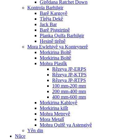
Girêdana Ratchet Down
Kontrola Barhilgir
Barê Kargoyê
Tîrêja Dekê
Jack Bar
Barê Piştgirtinê
Planka Qulfa Barhilgir
Hesinê tirênê
Mora Ewlehiyê ya Konteynerê
Morkirina Boltê
Morkirina Boltê
Mohra Plastîk
Rêzeya JP-ERPS
Rêzeya JP-KTPS
Rêzeya JP-RTPS
100 mm-200 mm
200 mm-400 mm
400 mm-600 mm
Morkirina Kabloyê
Morkirina kilît
Mohra Metreyê
Mora Metalî
Mohra Qulfê ya Astengiyê
Yên din
Nûçe