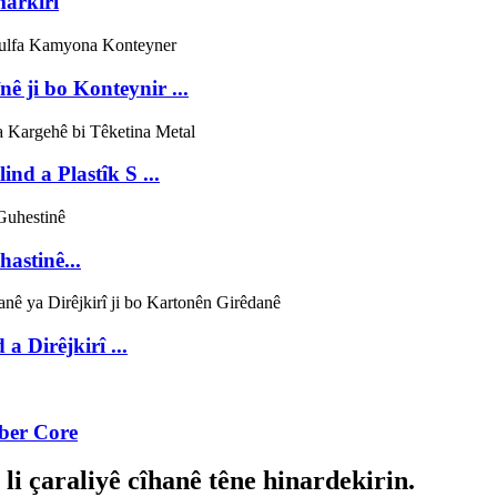
markirî
 ji bo Konteynir ...
nd a Plastîk S ...
hastinê...
a Dirêjkirî ...
ber Core
 li çaraliyê cîhanê têne hinardekirin.