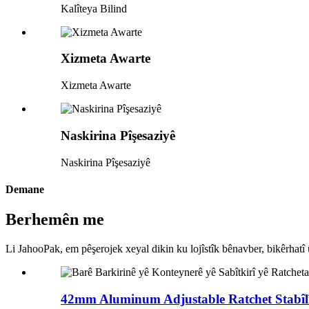
Kalîteya Bilind
Xizmeta Awarte
Xizmeta Awarte
Naskirina Pîşesaziyê
Naskirina Pîşesaziyê
Demane
Berhemên me
Li JahooPak, em pêşerojek xeyal dikin ku lojîstîk bênavber, bikêrhatî
42mm Aluminum Adjustable Ratchet Stabîlîz