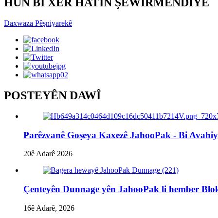
HÛN BI XÊR HATIN ŞÊWIRMENDIYÊ
Daxwaza Pêşniyarekê
POSTEYÊN DAWÎ
Parêzvanê Goşeya Kaxezê JahooPak - Bi Avahiye
20ê Adarê 2026
Çenteyên Dunnage yên JahooPak li hember Blo
16ê Adarê, 2026