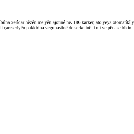
azîbûna xerîdar hêzên me yên ajotinê ne. 186 karker, atolyeya otomatî
 çareseriyên pakkirina veguhastinê de serketinê ji nû ve pênase bikin.