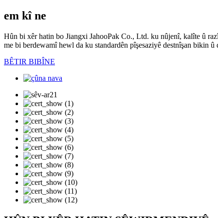
em kî ne
Hûn bi xêr hatin bo Jiangxi JahooPak Co., Ltd. ku nûjenî, kalîte û r
me bi berdewamî hewl da ku standardên pîşesaziyê destnîşan bikin û di
BÊTIR BIBÎNE