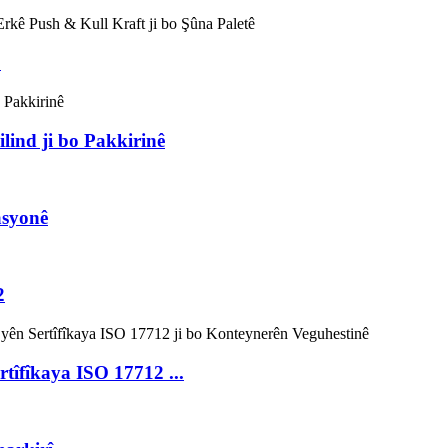
.
lind ji bo Pakkirinê
asyonê
2
tîfîkaya ISO 17712 ...