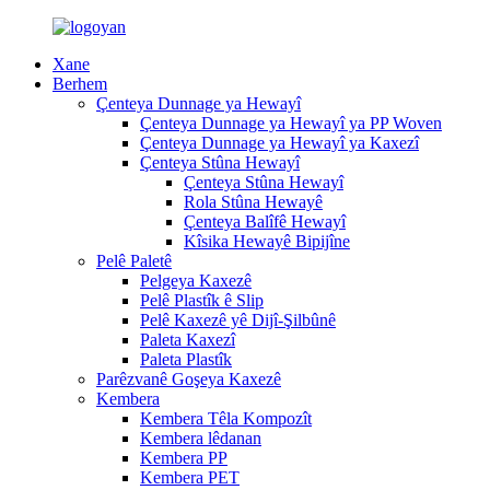
Xane
Berhem
Çenteya Dunnage ya Hewayî
Çenteya Dunnage ya Hewayî ya PP Woven
Çenteya Dunnage ya Hewayî ya Kaxezî
Çenteya Stûna Hewayî
Çenteya Stûna Hewayî
Rola Stûna Hewayê
Çenteya Balîfê Hewayî
Kîsika Hewayê Bipijîne
Pelê Paletê
Pelgeya Kaxezê
Pelê Plastîk ê Slip
Pelê Kaxezê yê Dijî-Şilbûnê
Paleta Kaxezî
Paleta Plastîk
Parêzvanê Goşeya Kaxezê
Kembera
Kembera Têla Kompozît
Kembera lêdanan
Kembera PP
Kembera PET