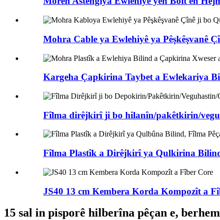
Morên Astengiya Ewlehiyê yên Bolt ên Hej
Mohra Cable ya Ewlehiyê ya Pêşkêşvanê Çînê
Kargeha Çapkirina Taybet a Ewlekariya Bili
Fîlma dirêjkirî ji bo hilanîn/pakêtkirin/vegu
Fîlma Plastîk a Dirêjkirî ya Qulkirina Bilind 
JS40 13 cm Kembera Korda Kompozît a Fî
15 sal in pisporê hilberîna pêçan e, berhem