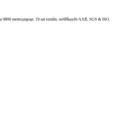
kî ya 9800 metreçargoşe, 19 sal ezmûn, sertîfîkayên AAR, SGS & ISO,