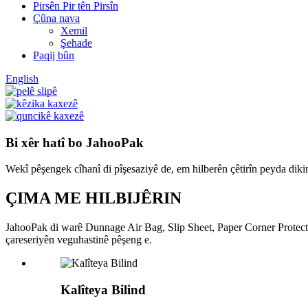
Pirsên Pir tên Pirsîn
Çûna nava
Xemil
Şehade
Paqij bûn
English
Bi xêr hatî bo JahooPak
Wekî pêşengek cîhanî di pîşesaziyê de, em hilberên çêtirîn peyda diki
ÇIMA ME HILBIJÊRIN
JahooPak di warê Dunnage Air Bag, Slip Sheet, Paper Corner Protect
çareseriyên veguhastinê pêşeng e.
Kalîteya Bilind