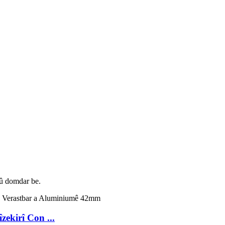
 û domdar be.
ekirî Con ...