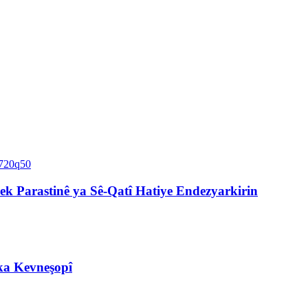
k Parastinê ya Sê-Qatî Hatiye Endezyarkirin
ka Kevneşopî