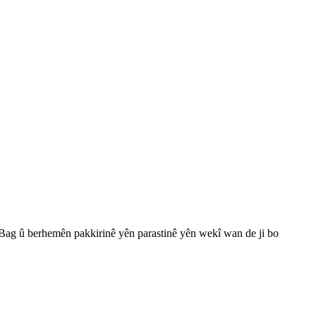
 Bag û berhemên pakkirinê yên parastinê yên wekî wan de ji bo