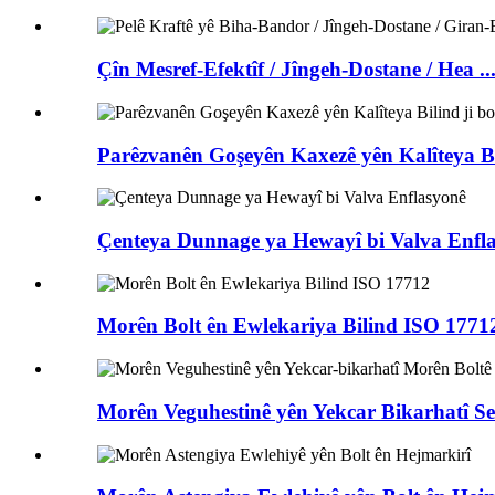
Çîn Mesref-Efektîf / Jîngeh-Dostane / Hea ..
Parêzvanên Goşeyên Kaxezê yên Kalîteya Bi
Çenteya Dunnage ya Hewayî bi Valva Enfl
Morên Bolt ên Ewlekariya Bilind ISO 1771
Morên Veguhestinê yên Yekcar Bikarhatî Ser