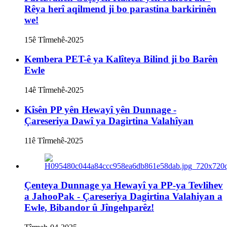
Rêya herî aqilmend ji bo parastina barkirinên
we!
15ê Tîrmehê-2025
Kembera PET-ê ya Kalîteya Bilind ji bo Barên
Ewle
14ê Tîrmehê-2025
Kîsên PP yên Hewayî yên Dunnage -
Çareseriya Dawî ya Dagirtina Valahîyan
11ê Tîrmehê-2025
Çenteya Dunnage ya Hewayî ya PP-ya Tevlihev
a JahooPak - Çareseriya Dagirtina Valahiyan a
Ewle, Bibandor û Jîngehparêz!