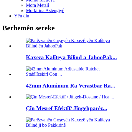
Mora Metalî
Morkirina Astengiyê
Yên din
Berhemên sereke
Kaxeza Kalîteya Bilind a JahooPak...
42mm Aluminum Ra Verastbar Ra...
Çîn Mesref-Efektîf/ Jîngehparêz...