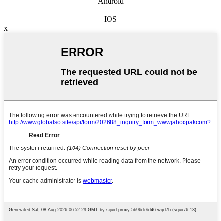
Android
IOS
x