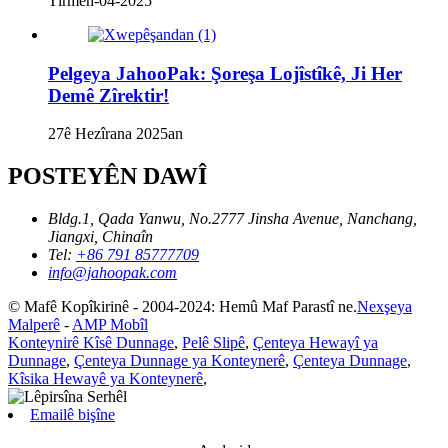
Tîrmeh-04-2025
Pelgeya JahooPak: Şoreşa Lojîstîkê, Ji Her
Demê Zîrektir!
27ê Hezîrana 2025an
POSTEYÊN DAWÎ
Bldg.1, Qada Yanwu, No.2777 Jinsha Avenue, Nanchang,
Jiangxi, Chinaîn
Tel:
+86 791 85777709
info@jahoopak.com
© Mafê Kopîkirinê - 2004-2024: Hemû Maf Parastî ne.
Nexşeya
Malperê
-
AMP Mobîl
Konteynirê Kîsê Dunnage
,
Pelê Slipê
,
Çenteya Hewayî ya
Dunnage
,
Çenteya Dunnage ya Konteynerê
,
Çenteya Dunnage
,
Kîsika Hewayê ya Konteynerê
,
Emailê bişîne