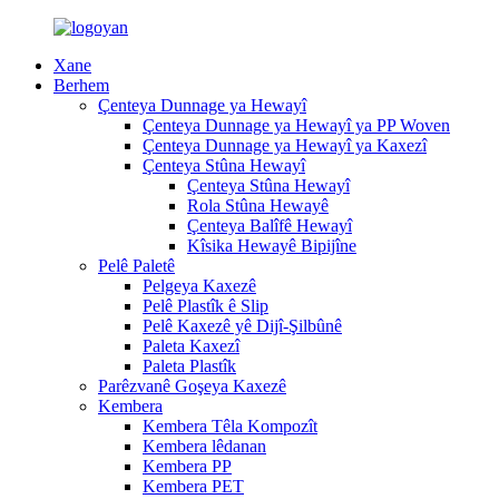
Xane
Berhem
Çenteya Dunnage ya Hewayî
Çenteya Dunnage ya Hewayî ya PP Woven
Çenteya Dunnage ya Hewayî ya Kaxezî
Çenteya Stûna Hewayî
Çenteya Stûna Hewayî
Rola Stûna Hewayê
Çenteya Balîfê Hewayî
Kîsika Hewayê Bipijîne
Pelê Paletê
Pelgeya Kaxezê
Pelê Plastîk ê Slip
Pelê Kaxezê yê Dijî-Şilbûnê
Paleta Kaxezî
Paleta Plastîk
Parêzvanê Goşeya Kaxezê
Kembera
Kembera Têla Kompozît
Kembera lêdanan
Kembera PP
Kembera PET