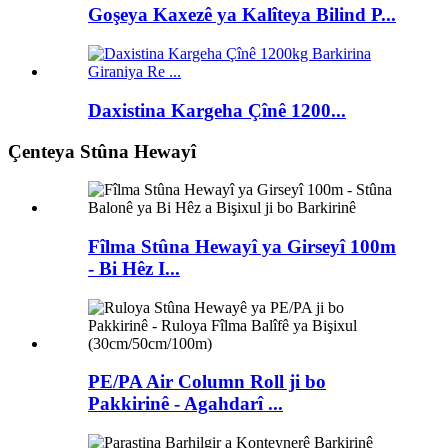
Goşeya Kaxezê ya Kalîteya Bilind P...
Daxistina Kargeha Çînê 1200...
Çenteya Stûna Hewayî
Fîlma Stûna Hewayî ya Girseyî 100m
- Bi Hêz I...
PE/PA Air Column Roll ji bo
Pakkirinê - Agahdarî ...