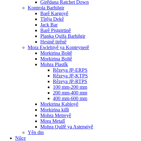
Girêdana Ratchet Down
Kontrola Barhilgir
Barê Kargoyê
Tîrêja Dekê
Jack Bar
Barê Piştgirtinê
Planka Qulfa Barhilgir
Hesinê tirênê
Mora Ewlehiyê ya Konteynerê
Morkirina Boltê
Morkirina Boltê
Mohra Plastîk
Rêzeya JP-ERPS
Rêzeya JP-KTPS
Rêzeya JP-RTPS
100 mm-200 mm
200 mm-400 mm
400 mm-600 mm
Morkirina Kabloyê
Morkirina kilît
Mohra Metreyê
Mora Metalî
Mohra Qulfê ya Astengiyê
Yên din
Nûçe