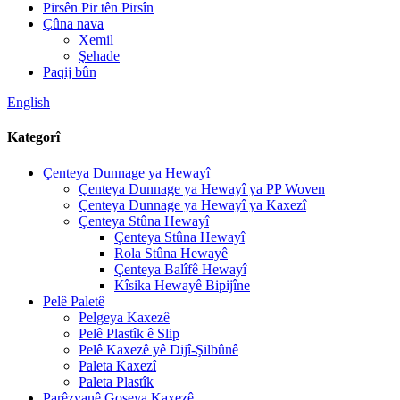
Pirsên Pir tên Pirsîn
Çûna nava
Xemil
Şehade
Paqij bûn
English
Kategorî
Çenteya Dunnage ya Hewayî
Çenteya Dunnage ya Hewayî ya PP Woven
Çenteya Dunnage ya Hewayî ya Kaxezî
Çenteya Stûna Hewayî
Çenteya Stûna Hewayî
Rola Stûna Hewayê
Çenteya Balîfê Hewayî
Kîsika Hewayê Bipijîne
Pelê Paletê
Pelgeya Kaxezê
Pelê Plastîk ê Slip
Pelê Kaxezê yê Dijî-Şilbûnê
Paleta Kaxezî
Paleta Plastîk
Parêzvanê Goşeya Kaxezê