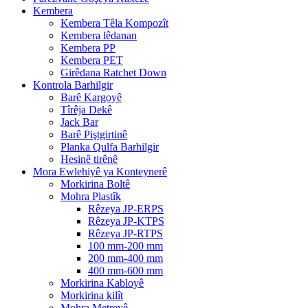
Kembera
Kembera Têla Kompozît
Kembera lêdanan
Kembera PP
Kembera PET
Girêdana Ratchet Down
Kontrola Barhilgir
Barê Kargoyê
Tîrêja Dekê
Jack Bar
Barê Piştgirtinê
Planka Qulfa Barhilgir
Hesinê tirênê
Mora Ewlehiyê ya Konteynerê
Morkirina Boltê
Mohra Plastîk
Rêzeya JP-ERPS
Rêzeya JP-KTPS
Rêzeya JP-RTPS
100 mm-200 mm
200 mm-400 mm
400 mm-600 mm
Morkirina Kabloyê
Morkirina kilît
Mohra Metreyê