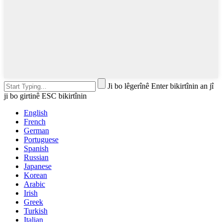
Ji bo lêgerînê Enter bikirtînin an jî
ji bo girtinê ESC bikirtînin
English
French
German
Portuguese
Spanish
Russian
Japanese
Korean
Arabic
Irish
Greek
Turkish
Italian