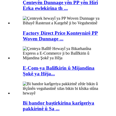
Çenteyên Dunnage yên PP yên Hirî
Erka ewlekirina th ...
Factory Direct Price Konteynirê PP
Woven Dunnage ...
E-Com-ya Balîfkirin û Mijandina
Şokê ya Hêja...
Bi bandor baştirkirina karîgeriya
pakkirinê û Sa ...