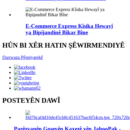
E-Commerce Express Kîsika Hewayî
ya Bipijandinê Bikar Bîne
HÛN BI XÊR HATIN ŞÊWIRMENDIYÊ
Daxwaza Pêşniyarekê
POSTEYÊN DAWÎ
Parêzvanên Goşeyên Kaxezê yên JahooPak -